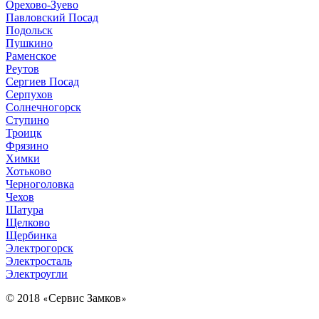
Орехово-Зуево
Павловский Посад
Подольск
Пушкино
Раменское
Реутов
Сергиев Посад
Серпухов
Солнечногорск
Ступино
Троицк
Фрязино
Химки
Хотьково
Черноголовка
Чехов
Шатура
Щелково
Щербинка
Электрогорск
Электросталь
Электроугли
© 2018
Сервис Замков
«
»