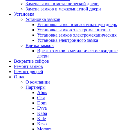
Замена замка в металлической двери
Замена замков в межкомнатной двери
Установка
Установка замков
Установка замка в межкомнатную дверь
Установка замков электромагнитных
Установка замков электромеханических
Установка электронного замка
Врезка замков
Врезка замков в металлические входные
двери
Вскрытие сейфов
Ремонт замков
Ремонт дверей
О нас
О компании
Партнёры
Abus
Cisa
Dom
Evva
Kaba
Kale
Keso
Mottura