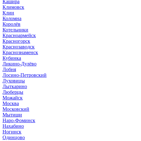
Кашира
Климовск
Клин
Коломна
Королёв
Котельники
Красноармейск
Красногорск
Краснозаводск
Краснознаменск
Кубинка
Ликино-Дулёво
Лобня
Лосино-Петровский
Луховицы
Лыткарино
Люберцы
Можайск
Москва
Московский
Мытищи
Наро-Фоминск
Нахабино
Ногинск
Одинцово