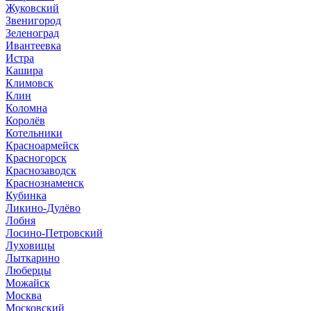
Жуковский
Звенигород
Зеленоград
Ивантеевка
Истра
Кашира
Климовск
Клин
Коломна
Королёв
Котельники
Красноармейск
Красногорск
Краснозаводск
Краснознаменск
Кубинка
Ликино-Дулёво
Лобня
Лосино-Петровский
Луховицы
Лыткарино
Люберцы
Можайск
Москва
Московский