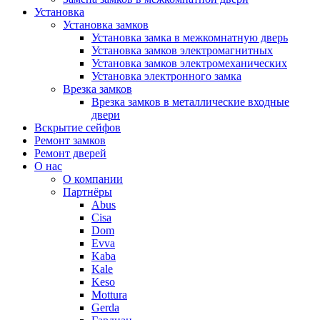
Установка
Установка замков
Установка замка в межкомнатную дверь
Установка замков электромагнитных
Установка замков электромеханических
Установка электронного замка
Врезка замков
Врезка замков в металлические входные
двери
Вскрытие сейфов
Ремонт замков
Ремонт дверей
О нас
О компании
Партнёры
Abus
Cisa
Dom
Evva
Kaba
Kale
Keso
Mottura
Gerda