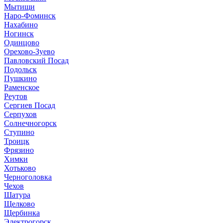
Мытищи
Наро-Фоминск
Нахабино
Ногинск
Одинцово
Орехово-Зуево
Павловский Посад
Подольск
Пушкино
Раменское
Реутов
Сергиев Посад
Серпухов
Солнечногорск
Ступино
Троицк
Фрязино
Химки
Хотьково
Черноголовка
Чехов
Шатура
Щелково
Щербинка
Электрогорск