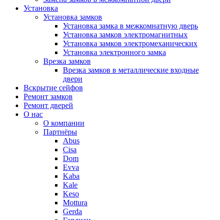
Установка
Установка замков
Установка замка в межкомнатную дверь
Установка замков электромагнитных
Установка замков электромеханических
Установка электронного замка
Врезка замков
Врезка замков в металлические входные
двери
Вскрытие сейфов
Ремонт замков
Ремонт дверей
О нас
О компании
Партнёры
Abus
Cisa
Dom
Evva
Kaba
Kale
Keso
Mottura
Gerda