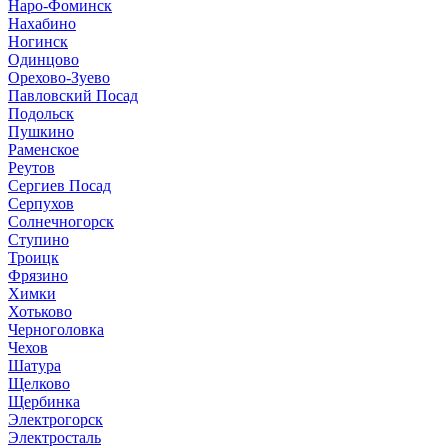
Наро-Фоминск
Нахабино
Ногинск
Одинцово
Орехово-Зуево
Павловский Посад
Подольск
Пушкино
Раменское
Реутов
Сергиев Посад
Серпухов
Солнечногорск
Ступино
Троицк
Фрязино
Химки
Хотьково
Черноголовка
Чехов
Шатура
Щелково
Щербинка
Электрогорск
Электросталь