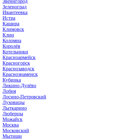
Звенигород
Зеленоград
Ивантеевка
Истра
Кашира
Климовск
Клин
Коломна
Королёв
Котельники
Красноармейск
Красногорск
Краснозаводск
Краснознаменск
Кубинка
Ликино-Дулёво
Лобня
Лосино-Петровский
Луховицы
Лыткарино
Люберцы
Можайск
Москва
Московский
Мытищи