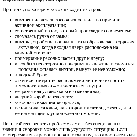
Причины, по которым замок выходит из строя:
внутренние детали засова износились по причине
активной эксплуатации;
естественный износ, который происходит со временем;
сломалась ручка от замка;
внутрь устройства попала влага и образовалась коррозия
– актуально, когда входная дверь расположена на
уличной стороне;
примерзание рабочих частей друг к другу;
ключ был неосторожно повернут в скважине и сломался
– половина осталась внутри, вынуть ее невозможно;
заводской брак;
ответное отверстие расположено не точно напротив
замочного язычка – он застревает внутри;
неграмотная установка всего механизма;
дверной короб перекосился;
замочная скважина засорилась;
использовался ключ, на котором имеются дефекты, или
неподходящий к установленной модели.
Не пытайтесь решить проблему сами – без специальных
знаний и сноровки можно лишь усугубить ситуацию. Если
мастер сможет отремонтировать механизм, то самостоятельная