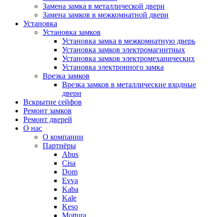
Замена замка в металлической двери
Замена замков в межкомнатной двери
Установка
Установка замков
Установка замка в межкомнатную дверь
Установка замков электромагнитных
Установка замков электромеханических
Установка электронного замка
Врезка замков
Врезка замков в металлические входные
двери
Вскрытие сейфов
Ремонт замков
Ремонт дверей
О нас
О компании
Партнёры
Abus
Cisa
Dom
Evva
Kaba
Kale
Keso
Mottura