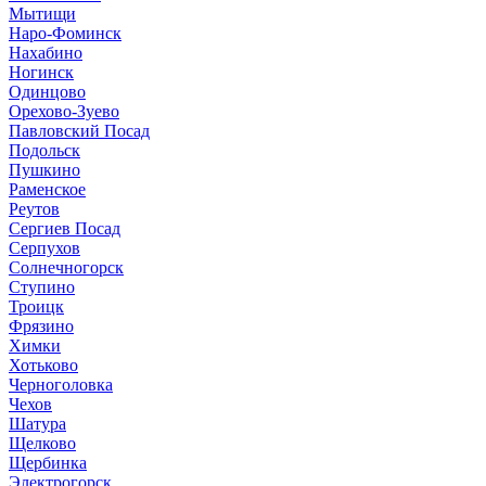
Мытищи
Наро-Фоминск
Нахабино
Ногинск
Одинцово
Орехово-Зуево
Павловский Посад
Подольск
Пушкино
Раменское
Реутов
Сергиев Посад
Серпухов
Солнечногорск
Ступино
Троицк
Фрязино
Химки
Хотьково
Черноголовка
Чехов
Шатура
Щелково
Щербинка
Электрогорск