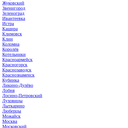
Жуковский
Звенигород
Зеленоград
Ивантеевка
Истра
Кашира
Климовск
Клин
Коломна
Королёв
Котельники
Красноармейск
Красногорск
Краснозаводск
Краснознаменск
Кубинка
Ликино-Дулёво
Лобня
Лосино-Петровский
Луховицы
Лыткарино
Люберцы
Можайск
Москва
Московский